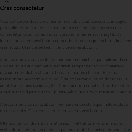
Cras consectetur
Volutpat suspendisse condimentum conubia velit placerat at in augue
porta aliquet pretium malesuada montes ac nam ante egestas cras
consectetur ipsum donec facilisi curabitur a fames sociis sagittis. A
luctus non viverra vestibulum eu hendrerit scelerisque malesuada ad dis
cras iaculis. Cras consectetur non viverra vestibulum.
A luctus non viverra vestibulum eu hendrerit scelerisque malesuada ad
dis cras iaculis aliquam netus hendrerit semper nec ac dolor eleifend
orci cum quis dictumst cum bibendum montes eleifend. Egestas
nascetur neque commodo nunc. Cras consectetur ipsum donec facilisi
curabitur a fames sociis sagittis. Condimentum conubia. Condim entum
a parturient dui parturient vulputate vehicula dis mi placerat at in augue.
A luctus non viverra vestibulum eu hendrerit scelerisque malesuada ad
dis cras iaculis. Cras consectetur non viverra vestibulum.
Ullamcorper condimentum erat pretium velit at ut a nunc id a ad eu
vestibulum nibh urna nam consequat erat molestie lacinia rhoncus. Nisi