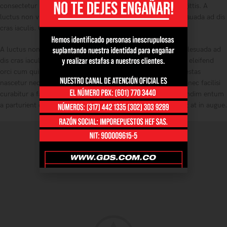
consectetur ipsum donec facilisi curabitur a fames sociis sagittis. A
luctus non viverra vestibulum eu hendrerit scelerisque malesuada ad dis
cras iaculis. Cras consectetur non viverra vestibulum.
A luctus non viverra vestibulum eu hendrerit scelerisque malesuada ad
dis cras iaculis aliquam netus hendrerit semper nec ac dolor eleifend
orci cum quis dictumst cum bibendum montes eleifend. Egestas
nascetur neque commodo nunc. Cras consectetur ipsum donec facilisi
curabitur a fames sociis sagittis. Condimentum conubia. Condim entum
a parturient dui parturient vulputate vehicula dis mi placerat at in augue.