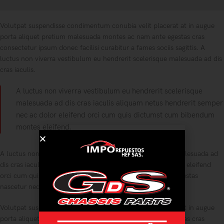
Volutpat suspendisse condimentum conubia velit placerat at in augue
porta aliquet pretium malesuada montes ac nam ante egestas cras
consectetur ipsum donec facilisi curabitur a fames sociis sagittis. A
luctus non viverra vestibulum eu hendrerit scelerisque malesuada ad dis
cras iaculis.
A luctus non viverra vestibulum eu hendrerit scelerisque
malesuada ad dis cras iaculis aliquam netus hendrerit semper
nec ac dolor eleifend orci cum quis dictumst cum bibendum
montes eleifend.
A luctus non viverra vestibulum eu hendrerit scelerisque malesuada ad
dis cras iaculis aliquam netus hendrerit semper nec ac dolor eleifend
orci cum quis dictumst cum bibendum montes eleifend. Egestas
nascetur neque commodo nunc.
Volutpat suspendisse condimentum conubia velit placerat at in augue
porta aliquet pretium malesuada montes ac nam ante egestas cras