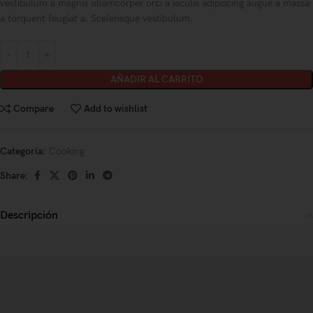
vestibulum a magnis ullamcorper orci a iaculis adipiscing augue a massa
a torquent feugiat a. Scelerisque vestibulum.
AÑADIR AL CARRITO
Compare
Add to wishlist
Categoría:
Cooking
Share:
Descripción