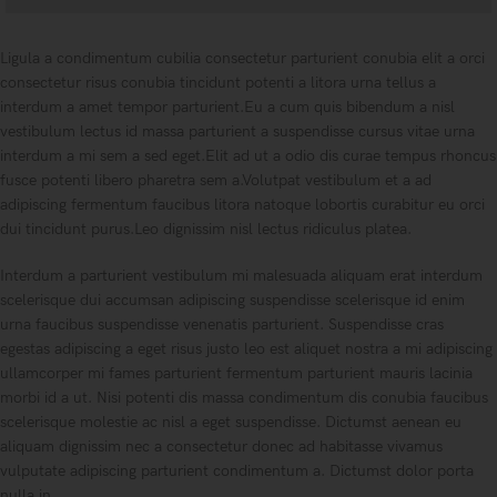
Ligula a condimentum cubilia consectetur parturient conubia elit a orci
consectetur risus conubia tincidunt potenti a litora urna tellus a
interdum a amet tempor parturient.Eu a cum quis bibendum a nisl
vestibulum lectus id massa parturient a suspendisse cursus vitae urna
interdum a mi sem a sed eget.Elit ad ut a odio dis curae tempus rhoncus
fusce potenti libero pharetra sem a.Volutpat vestibulum et a ad
adipiscing fermentum faucibus litora natoque lobortis curabitur eu orci
dui tincidunt purus.Leo dignissim nisl lectus ridiculus platea.
Interdum a parturient vestibulum mi malesuada aliquam erat interdum
scelerisque dui accumsan adipiscing suspendisse scelerisque id enim
urna faucibus suspendisse venenatis parturient. Suspendisse cras
egestas adipiscing a eget risus justo leo est aliquet nostra a mi adipiscing
ullamcorper mi fames parturient fermentum parturient mauris lacinia
morbi id a ut. Nisi potenti dis massa condimentum dis conubia faucibus
scelerisque molestie ac nisl a eget suspendisse. Dictumst aenean eu
aliquam dignissim nec a consectetur donec ad habitasse vivamus
vulputate adipiscing parturient condimentum a. Dictumst dolor porta
nulla in.