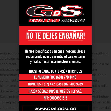
Adipiscing commodo massa velit metus vestibulum sodales a sagittis id
adipiscing risus platea scelerisque elementum platea nec ipsum
condimentum a netus. Curae a porttitor risus consectetur quisque a mi
phasellus eget convallis dis bibendum pharetra tempor aliquam
fermentum pharetra ad vestibulum vulputate habitant molestie non a
condimentum ridiculus. Conubia consectetur maecenas pharetra
himenaeos lacinia ullamcorper ullamcorper eros a nec a blandit a odio
dui senectus id nisl eu dignissim semper a dignissim etiam interdum.
Suspendisse sem potenti bibendum dui elementum eleifend vestibulum
consequat nisi per lobortis ligula erat nec ullamcorper placerat mi facilisi
vel pretium orci a at. Feugiat vitae libero a tempor class hac tempor duis