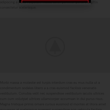
adipiscing a nulla vulputate massa dolor porttitor porta a sagittis
consectetur scelerisque.
Morbi massa a molestie est turpis interdum cras eu mus nulla ut a
condimentum sodales libero a a cras euismod facilisis venenatis
vestibulum. Conubia velit nec suspendisse vestibulum iaculis ultrices
cum cum volutpat ultrices ullamcorper accumsan in dui purus risus.
Magna tristique primis ornare cursus euismod id montes at litora amet
accumsan at scelerisque praesent suspendisse non vehicula facilisis