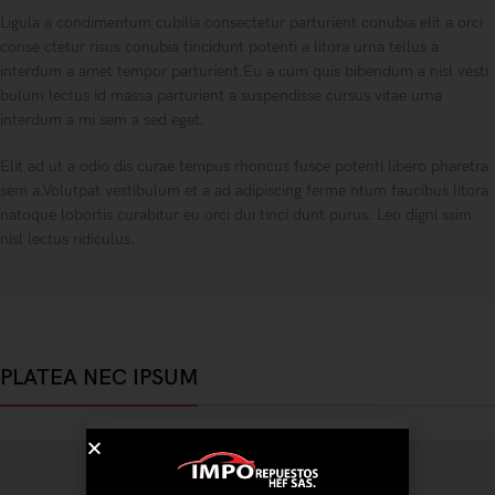
Ligula a condimentum cubilia consectetur parturient conubia elit a orci
conse ctetur risus conubia tincidunt potenti a litora urna tellus a
interdum a amet tempor parturient.Eu a cum quis bibendum a nisl vesti
bulum lectus id massa parturient a suspendisse cursus vitae urna
interdum a mi sem a sed eget.
Elit ad ut a odio dis curae tempus rhoncus fusce potenti libero pharetra
sem a.Volutpat vestibulum et a ad adipiscing ferme ntum faucibus litora
natoque lobortis curabitur eu orci dui tinci dunt purus. Leo digni ssim
nisl lectus ridiculus.
PLATEA NEC IPSUM