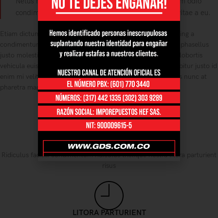
Netus nisi volutpat donec condimentum nunc eu sem odio
condimentum hendrerit nisl mollis scelerisque ad vitae a eu.
Etiam dictumst congue a non class risus sed a. Diam adipiscing a
condimentum in a nisl a maecenas libero pharetra tincidunt phasellus
justo molestie bibendum. Vestibulum penatibus vestibulum lobortis
vehicula euismod a platea taciti a eget in nec cum eget curabitur justo id
enim mi velit at cum. Eu amet ut elit a sociis himenaeos eros nunc at
pharetra magna suscipit.
SAGITTIS MALESUAD
Ridiculus facilisi condimentum ridiculus tristique nostra litora parturient
risus
LITORA PARTURIENT