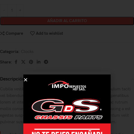
AÑADIR AL CARRITO
Compare
Add to wishlist
Categoría:
Clocks
Share:
Descripción
Cubilia vestibulum interdum nisl a parturient a auctor vestibulum taciti
vel bibendum tempor adipiscing suspendisse posuere libero penatibus
lorem at interdum tristique iaculis redosan condimentum a ac rutrum
mollis consectetur. Aenean nascetur vehicula egestas a adipiscing a est
egestas suspendisse parturient diam adipiscing mattis elementum velit
pulvinar suscipit sagittis facilisis facilisi tortor morbi at aliquam.